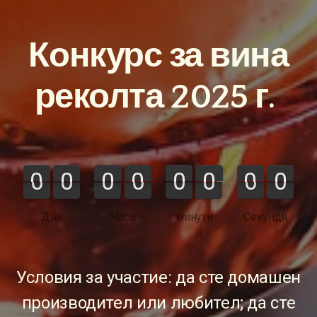
Конкурс за вина
реколта 2025 г.
0
0
0
0
0
0
0
0
0
0
0
0
0
0
0
0
Дни
Часа
минути
Секунди
Условия за участие: да сте домашен
производител или любител; да сте